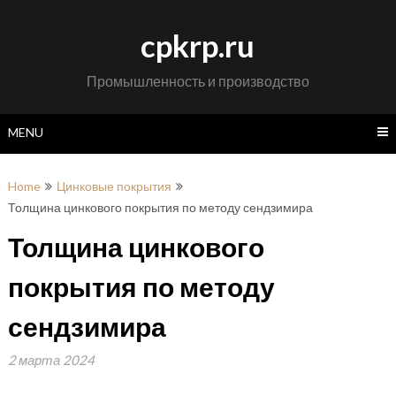
Skip
to
cpkrp.ru
content
Промышленность и производство
MENU
Home
Цинковые покрытия
Толщина цинкового покрытия по методу сендзимира
Толщина цинкового
покрытия по методу
сендзимира
2 марта 2024