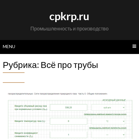
Skip
to
cpkrp.ru
content
Промышленность и производство
MENU
Рубрика:
Всё про трубы