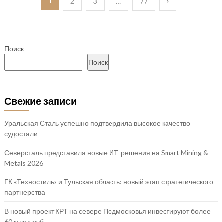
Пагинация
1
2
3
…
77
записей
Поиск
Поиск
Свежие записи
Уральская Сталь успешно подтвердила высокое качество
судостали
Северсталь представила новые ИТ-решения на Smart Mining &
Metals 2026
ГК «Техностиль» и Тульская область: новый этап стратегического
партнерства
В новый проект КРТ на севере Подмосковья инвестируют более
60 млрд руб.