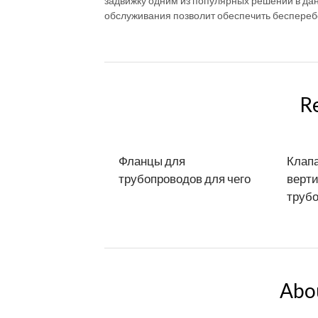
задвижку одним из популярных решений в да
обслуживания позволит обеспечить бесперебо
R
Фланцы для
Клапа
трубопроводов для чего
верти
труб
Abo