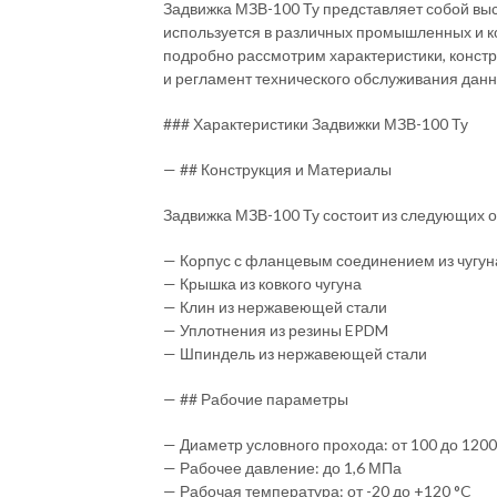
Задвижка МЗВ-100 Ту представляет собой выс
используется в различных промышленных и к
подробно рассмотрим характеристики, конст
и регламент технического обслуживания данн
### Характеристики Задвижки МЗВ-100 Ту
— ## Конструкция и Материалы
Задвижка МЗВ-100 Ту состоит из следующих 
— Корпус с фланцевым соединением из чугу
— Крышка из ковкого чугуна
— Клин из нержавеющей стали
— Уплотнения из резины EPDM
— Шпиндель из нержавеющей стали
— ## Рабочие параметры
— Диаметр условного прохода: от 100 до 120
— Рабочее давление: до 1,6 МПа
— Рабочая температура: от -20 до +120 °C