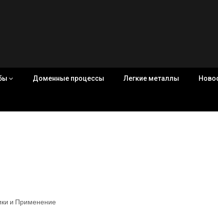
убы
Доменные процессы
Легкие металлы
Ново
тики и Применение