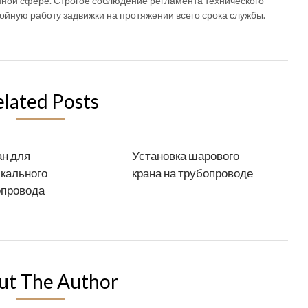
нной сфере. Строгое соблюдение регламента технического
йную работу задвижки на протяжении всего срока службы.
elated Posts
н для
Установка шарового
кального
крана на трубопроводе
опровода
ut The Author