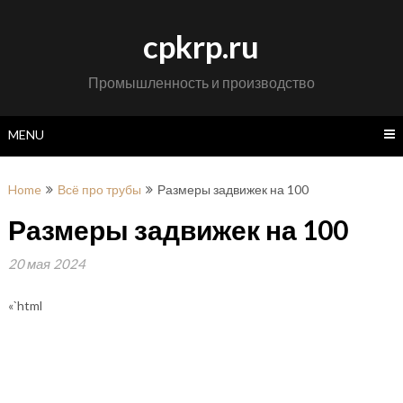
Skip
to
cpkrp.ru
content
Промышленность и производство
MENU
Home
Всё про трубы
Размеры задвижек на 100
Размеры задвижек на 100
20 мая 2024
«`html