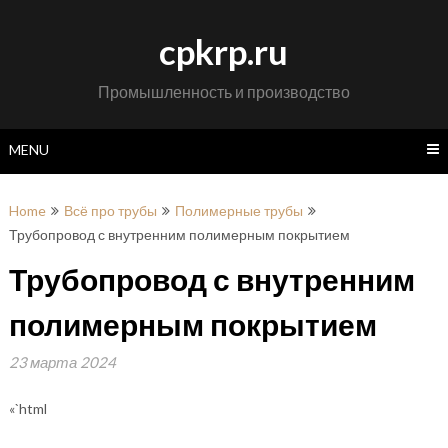
Skip
to
cpkrp.ru
content
Промышленность и производство
MENU
Home
Всё про трубы
Полимерные трубы
Трубопровод с внутренним полимерным покрытием
Трубопровод с внутренним
полимерным покрытием
23 марта 2024
«`html