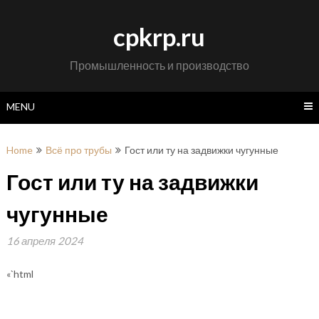
Skip
to
cpkrp.ru
content
Промышленность и производство
MENU
Home
Всё про трубы
Гост или ту на задвижки чугунные
Гост или ту на задвижки
чугунные
16 апреля 2024
«`html