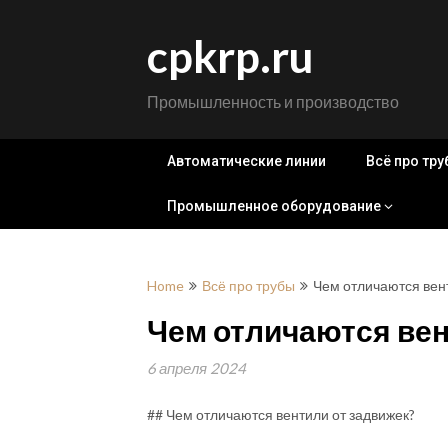
Skip
to
cpkrp.ru
content
Промышленность и производство
Автоматические линии
Всё про тр
Промышленное оборудование
Home
Всё про трубы
Чем отличаются вен
Чем отличаются вен
6 апреля 2024
## Чем отличаются вентили от задвижек?