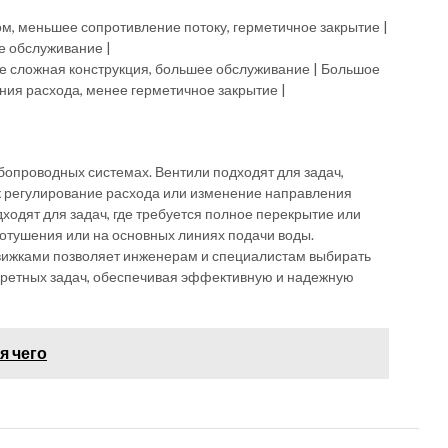
м, меньшее сопротивление потоку, герметичное закрытие |
ое обслуживание |
лее сложная конструкция, большее обслуживание | Большое
ния расхода, менее герметичное закрытие |
убопроводных системах. Вентили подходят для задач,
ак регулирование расхода или изменение направления
дходят для задач, где требуется полное перекрытие или
ротушения или на основных линиях подачи воды.
вижками позволяет инженерам и специалистам выбирать
кретных задач, обеспечивая эффективную и надежную
я чего