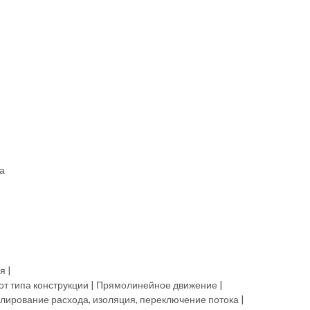
а
я |
от типа конструкции | Прямолинейное движение |
улирование расхода, изоляция, переключение потока |