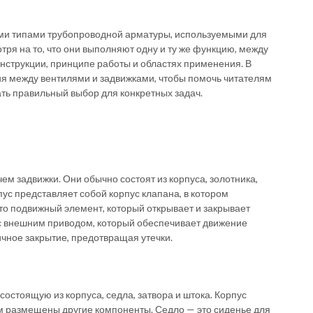
ыми типами трубопроводной арматуры, используемыми для
тря на то, что они выполняют одну и ту же функцию, между
нструкции, принципе работы и областях применения. В
ия между вентилями и задвижками, чтобы помочь читателям
ать правильный выбор для конкретных задач.
м задвижки. Они обычно состоят из корпуса, золотника,
пус представляет собой корпус клапана, в котором
о подвижный элемент, который открывает и закрывает
 с внешним приводом, который обеспечивает движение
чное закрытие, предотвращая утечки.
остоящую из корпуса, седла, затвора и штока. Корпус
ом размещены другие компоненты. Седло — это сиденье для