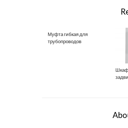
R
Муфта гибкая для
трубопроводов
Шкаф
задв
Abo