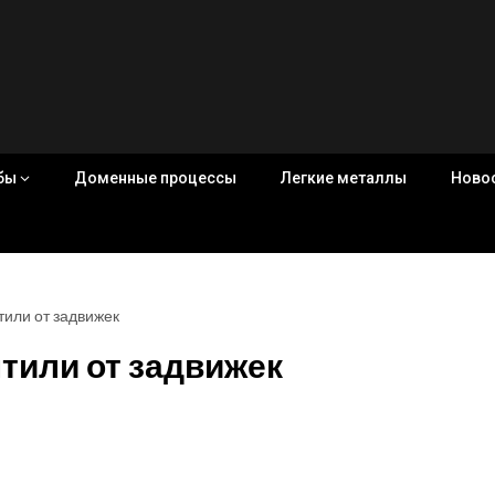
убы
Доменные процессы
Легкие металлы
Ново
тили от задвижек
тили от задвижек