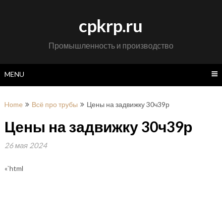
Skip
to
cpkrp.ru
content
Промышленность и производство
MENU
Home
Всё про трубы
Цены на задвижку 30ч39р
Цены на задвижку 30ч39р
26 мая 2024
«`html