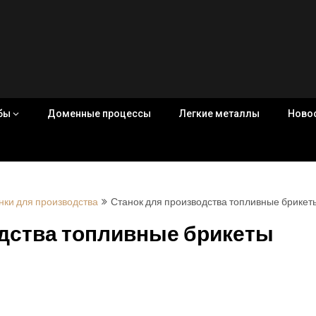
убы
Доменные процессы
Легкие металлы
Ново
нки для производства
Станок для производства топливные брикеты
одства топливные брикеты