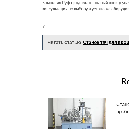
Компания Руф предлагает полный спектр усл
консультации по выбору и установке оборудо
«`
Читать статью
Станок твч для про
R
Стано
пробо