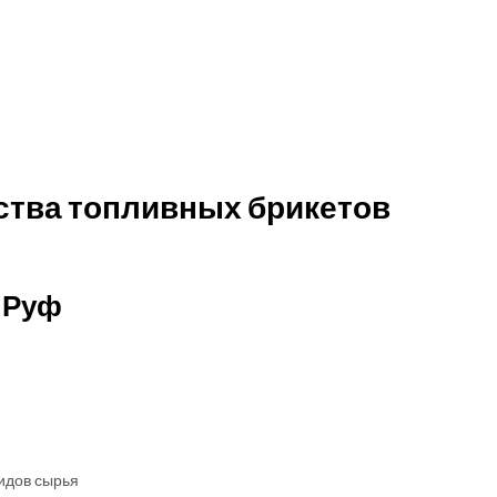
ства топливных брикетов
 Руф
идов сырья