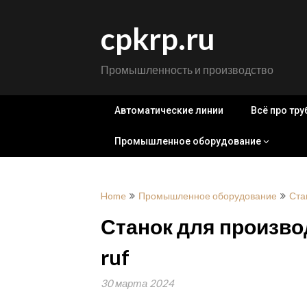
Skip
to
cpkrp.ru
content
Промышленность и производство
Автоматические линии
Всё про тр
Промышленное оборудование
Home
Промышленное оборудование
Ста
Станок для произв
ruf
30 марта 2024