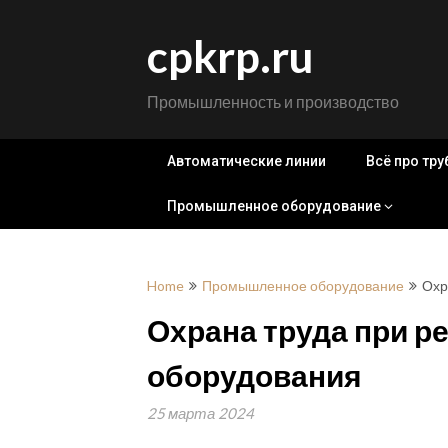
Skip
to
cpkrp.ru
content
Промышленность и производство
Автоматические линии
Всё про тр
Промышленное оборудование
Home
Промышленное оборудование
Охр
Охрана труда при 
оборудования
25 марта 2024