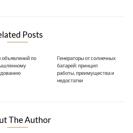
elated Posts
 объявлений по
Генераторы от солнечных
ышленному
батарей: принцип
удованию
работы, преимущества и
недостатки
ut The Author