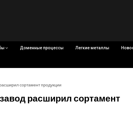
убы
Доменные процессы
Легкие металлы
Ново
 расширил сортамент продукции
 завод расширил сортамент