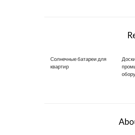
R
Солнечные батареи для
Доски
квартир
пром
обор
Abo