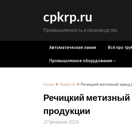
Skip
to
cpkrp.ru
content
Промышленность и производство
Автоматические линии
Всё про тр
Промышленное оборудование
Home
Новости
Речицкий метизный завод
Речицкий метизный
продукции
27 февраля 2026