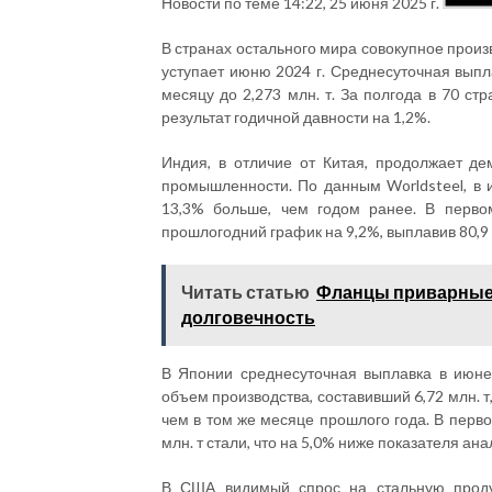
Новости по теме
14:22, 25 июня 2025 г.
В странах остального мира совокупное произво
уступает июню 2024 г. Среднесуточная вып
месяцу до 2,273 млн. т. За полгода в 70 ст
результат годичной давности на 1,2%.
Индия, в отличие от Китая, продолжает де
промышленности. По данным Worldsteel, в и
13,3% больше, чем годом ранее. В перво
прошлогодний график на 9,2%, выплавив 80,9 м
Читать статью
Фланцы приварные 
долговечность
В Японии среднесуточная выплавка в июн
объем производства, составивший 6,72 млн. т
чем в том же месяце прошлого года. В перв
млн. т стали, что на 5,0% ниже показателя ан
В США видимый спрос на стальную проду