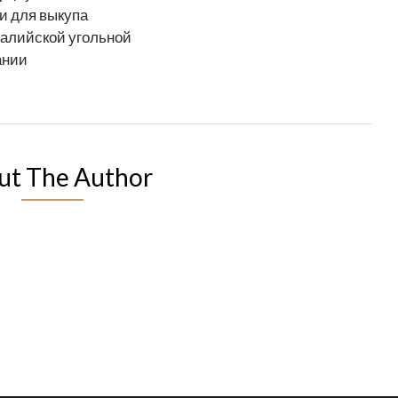
и для выкупа
алийской угольной
ании
ut The Author