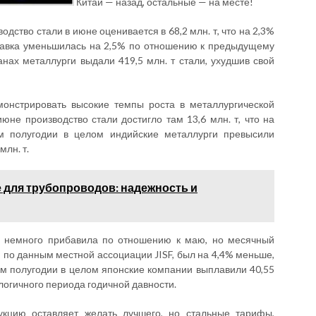
Китай — назад, остальные — на месте!
дство стали в июне оценивается в 68,2 млн. т, что на 2,3%
лавка уменьшилась на 2,5% по отношению к предыдущему
ранах металлурги выдали 419,5 млн. т стали, ухудшив свой
монстрировать высокие темпы роста в металлургической
юне производство стали достигло там 13,6 млн. т, что на
м полугодии в целом индийские металлурги превысили
лн. т.
для трубопроводов: надежность и
е немного прибавила по отношению к маю, но месячный
, по данным местной ассоциации JISF, был на 4,4% меньше,
ом полугодии в целом японские компании выплавили 40,55
алогичного периода годичной давности.
кцию оставляет желать лучшего, но стальные тарифы,