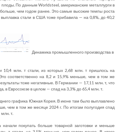
 плоды. По данным Worldsteel, американские металлурги в
% больше, чем годом ранее. Это самые высокие темпы роста
я выплавка стали в США тоже прибавила — на 0,8%, до 40,2
Динамика промышленного производства в
10,4 млн. т стали, из которых 2,68 млн. т пришлось на
то соответственно на 8,2 и 15,9% меньше, чем в том же
езультаты тоже негативные. В Германии — 17,11 млн. т, что
, в Евросоюзе в целом — спад на 3,3% до 65,4 млн. т.
однего графика Южная Корея. В июне там было выплавлено
ьше, чем в том же месяце 2024 г. По итогам полугодия спад
млн. т.
а начали покупать больше товарной заготовки и меньше
н. т стали, на 3,5% меньше, чем годом ранее. В итоге