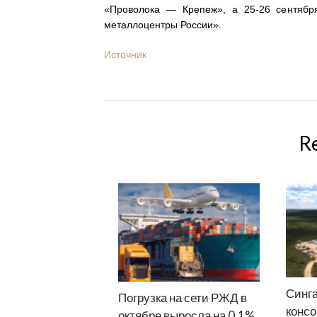
«Проволока — Крепеж», а 25-26 сентябр
металлоцентры России».
Источник
R
Синг
Погрузка на сети РЖД в
конс
октябре выросла на 0,1%,