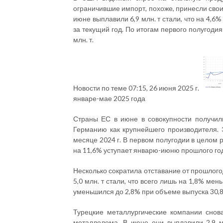
ограничившие импорт, похоже, принесли свои
июне выплавили 6,9 млн. т стали, что на 4,6
за текущий год. По итогам первого полугоди
млн. т.
Новости по теме
07:15, 26 июня 2025 г.
январе-мае 2025 года
Страны ЕС в июне в совокупности получили 
Германию как крупнейшего производителя. Э
месяце 2024 г. В первом полугодии в целом р
на 11,6% уступает январю-июню прошлого года
Несколько сократила отставание от прошлог
5,0 млн. т стали, что всего лишь на 1,8% мен
уменьшился до 2,8% при объеме выпуска 30,8 
Турецкие металлургические компании снов
металлолома. В июне они выплавили 2,9 мл