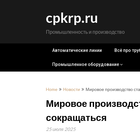
Skip
to
cpkrp.ru
content
Промышленность и производство
Автоматические линии
Всё про тр
Промышленное оборудование
Home
Новости
Мировое производство ст
Мировое производс
сокращаться
25 июля 2025