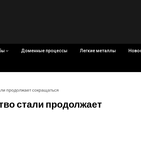
убы
Доменные процессы
Легкие металлы
Ново
али продолжает сокращаться
тво стали продолжает