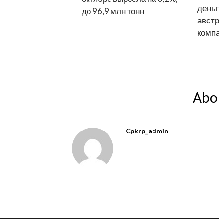
деньг
до 96,9 млн тонн
австр
комп
Abo
Cpkrp_admin