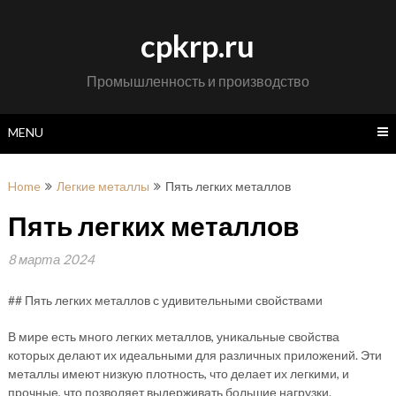
Skip
to
cpkrp.ru
content
Промышленность и производство
MENU
Home
Легкие металлы
Пять легких металлов
Пять легких металлов
8 марта 2024
## Пять легких металлов с удивительными свойствами
В мире есть много легких металлов, уникальные свойства
которых делают их идеальными для различных приложений. Эти
металлы имеют низкую плотность, что делает их легкими, и
прочные, что позволяет выдерживать большие нагрузки.