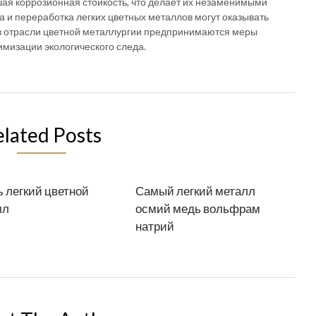
шая коррозионная стойкость, что делает их незаменимыми
а и переработка легких цветных металлов могут оказывать
в отрасли цветной металлургии предпринимаются меры
имизации экологического следа.
elated Posts
 легкий цветной
Самый легкий металл
лл
осмий медь вольфрам
натрий