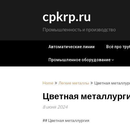
Skip
to
cpkrp.ru
content
Промышленность и производство
Автоматические линии
Всё про тр
Промышленное оборудование
Home
Легкие металлы
Цветная металлур
Цветная металлург
8 июня 2024
## Цветная металлургия