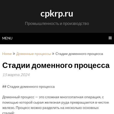
Skip
to
cpkrp.ru
content
Промышленность и производство
MENU
Home
Доменные процессы
Стадии доменного процесса
Стадии доменного процесса
15 марта 2024
## Стадии доменного процесса
Доменный процесс — это сложная многоэтапная операция, с
помощью которой сырая железная руда превращается в чистое
железо. Процесс можно разделить на несколько основных
стадий: