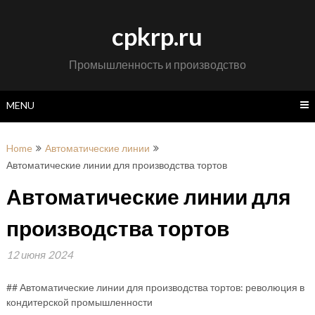
Skip
to
cpkrp.ru
content
Промышленность и производство
MENU
Home
Автоматические линии
Автоматические линии для производства тортов
Автоматические линии для
производства тортов
12 июня 2024
## Автоматические линии для производства тортов: революция в
кондитерской промышленности